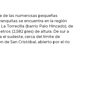
ene de las numerosas pequeñas
ranquítas se encuentra en la región
 La Torrecilla (barrio Palo Hincado), de
etros (2,582 pies) de altura. De sur a
 el sudeste, cerca del límite de
 de San Cristóbal, abierto por el río
formación de Contacto
ción Postal:
ipio de Baranquitas Apartado 250
nquitas, Puerto Rico 00794