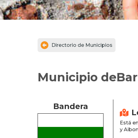

Directorio de Municipios
Municipio de
Bar
Bandera
L

Está en
y Aibon