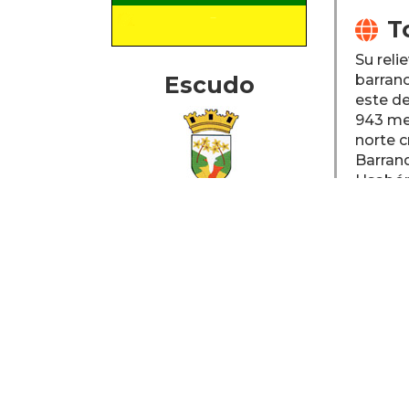
T

Su rel
Escudo
barranc
este de
943 met
norte c
Barranq
Usabón
Mapa del
R

Pueblo
Cuna d
D

Gen
Bar
Pat