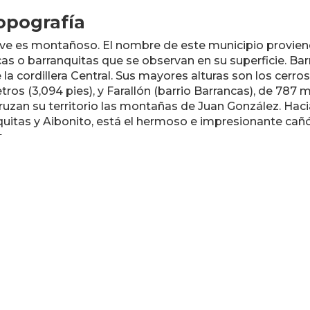
opografía
ieve es montañoso. El nombre de este municipio provi
as o barranquitas que se observan en su superficie. Bar
 la cordillera Central. Sus mayores alturas son los cerros
ros (3,094 pies), y Farallón (barrio Barrancas), de 787 m
ruzan su territorio las montañas de Juan González. Hacia
uitas y Aibonito, está el hermoso e impresionante cañón
.
enombre
e Próceres
atos Generales
In

tilicio:
Direc
ranquiteño
Munic
Barra
rono: