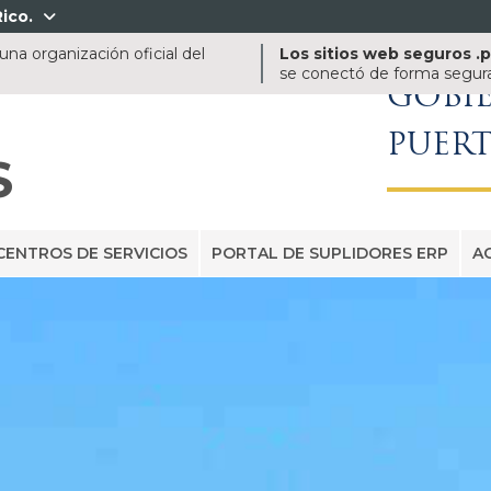
ico.

na organización oficial del
Los sitios web seguros .
se conectó de forma segura 
GOBI
PUER
S
CENTROS DE SERVICIOS
PORTAL DE SUPLIDORES ERP
A