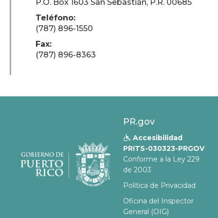
P.O. Box 1603 San Sebastián, P.R. 00685
Teléfono:
(787) 896-1550
Fax:
(787) 896-8363
PR.gov
Accesibilidad

PRITS-030323-PRGOV
GOBIERNO DE
Conforme a la Ley 229
PUERTO
de 2003
RICO
Política de Privacidad
Oficina del Inspector
General (OIG)